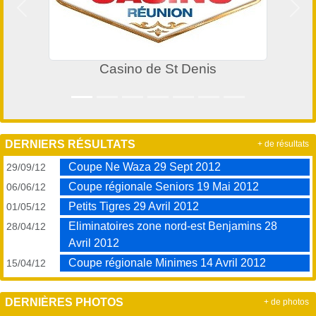
Précedent
Suiv
Casino de St Denis
DERNIERS RÉSULTATS
+ de résultats
Coupe Ne Waza 29 Sept 2012
29/09/12
Coupe régionale Seniors 19 Mai 2012
06/06/12
Petits Tigres 29 Avril 2012
01/05/12
Eliminatoires zone nord-est Benjamins 28
28/04/12
Avril 2012
Coupe régionale Minimes 14 Avril 2012
15/04/12
DERNIÈRES PHOTOS
+ de photos