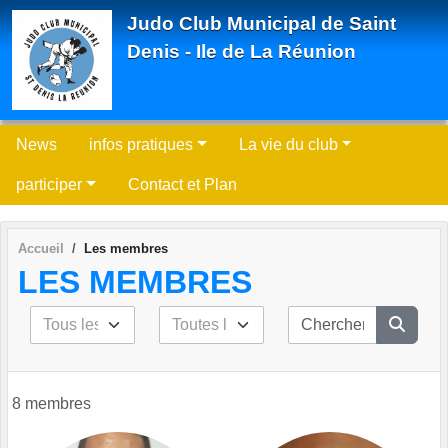
Panneau de gestion des cookies
Judo Club Municipal de Saint
Denis - Ile de La Réunion
News
infos pratiques
La vie du club
participer
Contact et Plan
Accueil
Les membres
LES MEMBRES
8 membres