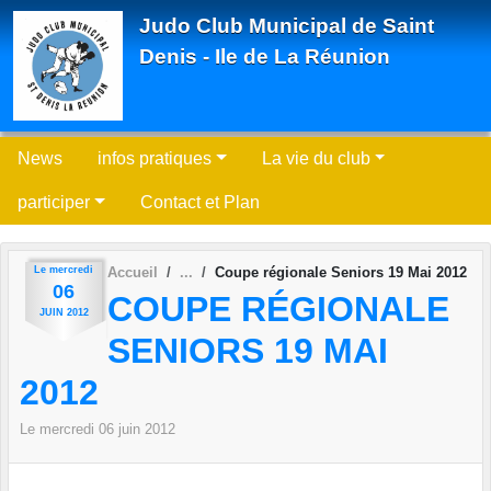
Panneau de gestion des cookies
Judo Club Municipal de Saint
Denis - Ile de La Réunion
News
infos pratiques
La vie du club
participer
Contact et Plan
Le
mercredi
Accueil
Coupe régionale Seniors 19 Mai 2012
06
COUPE RÉGIONALE
JUIN
2012
SENIORS 19 MAI
2012
Le
mercredi
06
juin
2012