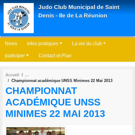
Panneau de gestion des cookies
Judo Club Municipal de Saint
Denis - Ile de La Réunion
News
infos pratiques
La vie du club
participer
Contact et Plan
Accueil
Championnat académique UNSS Minimes 22 Mai 2013
CHAMPIONNAT
ACADÉMIQUE UNSS
MINIMES 22 MAI 2013