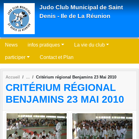
Panneau de gestion des cookies
Judo Club Municipal de Saint
Denis - Ile de La Réunion
News
infos pratiques
La vie du club
participer
Contact et Plan
Accueil
Critérium régional Benjamins 23 Mai 2010
CRITÉRIUM RÉGIONAL
BENJAMINS 23 MAI 2010