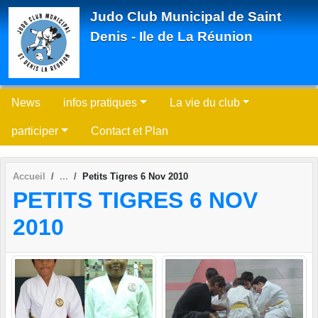
Panneau de gestion des cookies
Judo Club Municipal de Saint
Denis - Ile de La Réunion
News
infos pratiques
La vie du club
participer
Contact et Plan
Accueil
Petits Tigres 6 Nov 2010
PETITS TIGRES 6 NOV
2010