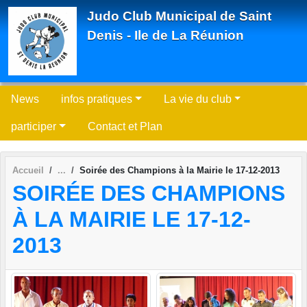
Panneau de gestion des cookies
Judo Club Municipal de Saint
Denis - Ile de La Réunion
News
infos pratiques
La vie du club
participer
Contact et Plan
Accueil
Soirée des Champions à la Mairie le 17-12-2013
SOIRÉE DES CHAMPIONS
À LA MAIRIE LE 17-12-
2013