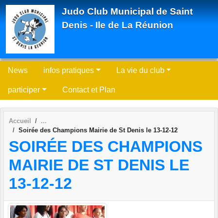
Panneau de gestion des cookies
Judo Club Municipal de Saint
Denis - Ile de La Réunion
News
infos pratiques
La vie du club
participer
Contact et Plan
Accueil
Soirée des Champions Mairie de St Denis le 13-12-12
SOIRÉE DES CHAMPIONS
MAIRIE DE ST DENIS LE
13-12-12