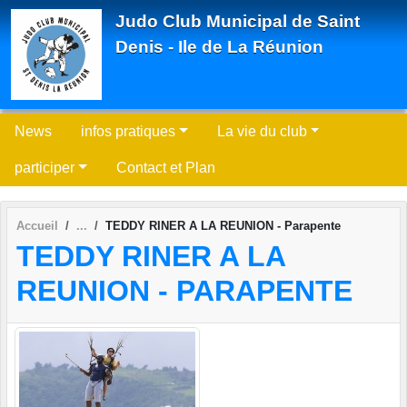
Panneau de gestion des cookies
Judo Club Municipal de Saint
Denis - Ile de La Réunion
News
infos pratiques
La vie du club
participer
Contact et Plan
Accueil
TEDDY RINER A LA REUNION - Parapente
TEDDY RINER A LA
REUNION - PARAPENTE