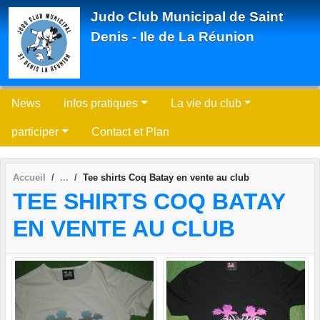
Panneau de gestion des cookies
Judo Club Municipal de Saint
Denis - Ile de La Réunion
News
infos pratiques
La vie du club
participer
Contact et Plan
Accueil
Tee shirts Coq Batay en vente au club
TEE SHIRTS COQ BATAY
EN VENTE AU CLUB